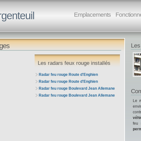
rgenteuil
Emplacements
Fonctionn
uges
Les
Les radars feux rouge installés
Radar feu rouge Route d'Enghien
Radar feu rouge Route d'Enghien
Radar feu rouge Boulevard Jean Allemane
Com
Radar feu rouge Boulevard Jean Allemane
Le
envi
cont
véhi
feu 
perm