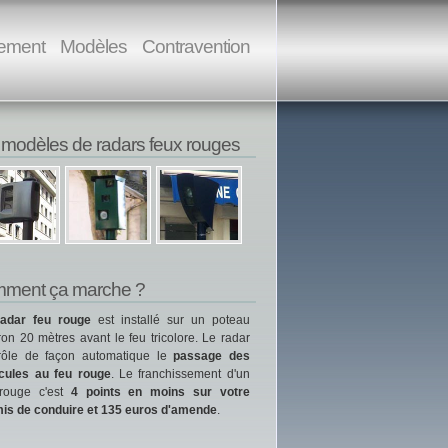
ement
Modèles
Contravention
 modèles de radars feux rouges
ment ça marche ?
radar feu rouge
est installé sur un poteau
ron 20 mètres avant le feu tricolore. Le radar
rôle de façon automatique le
passage des
cules au feu rouge
. Le franchissement d'un
rouge c'est
4 points en moins sur votre
is de conduire et 135 euros d'amende
.