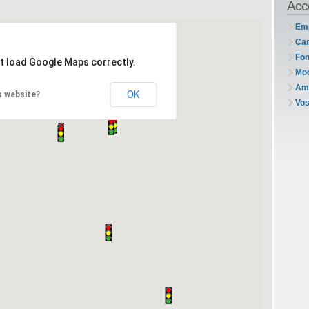
Acc
Em
Car
Fon
't load Google Maps correctly.
Mo
Am
OK
s website?
Vos