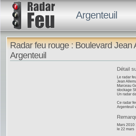
Argenteuil
Radar feu rouge : Boulevard Jean 
Argenteuil
Détail s
Le radar fe
Jean Allema
Marceau Guil
stockage S
Un radar da
Ce radar fe
Argenteuil 
Remarq
Mars 2010: 
le 22 mars