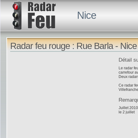
Nice
Radar feu rouge : Rue Barla - Nice
Détail s
Le radar fe
carrefour a
Deux radars
Ce radar fe
Villefranch
Remarq
Juillet 201
le 2 juillet