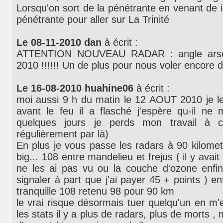
Lorsqu'on sort de la pénétrante en venant de i
pénétrante pour aller sur La Trinité
Le 08-11-2010 dan
à écrit :
ATTENTION NOUVEAU RADAR : angle arson
2010 !!!!!! Un de plus pour nous voler encore de
Le 16-08-2010 huahine06
à écrit :
moi aussi 9 h du matin le 12 AOUT 2010 je le 
avant le feu il a flasché j'espère qu-il n
quelques jours je perds mon travail à 
régulièrement par là)
En plus je vous passe les radars à 90 kilome
big... 108 entre mandelieu et frejus ( il y avai
ne les ai pas vu ou la couche d'ozone enfin
signaler à part que j'ai payer 45 + points ) enf
tranquille 108 retenu 98 pour 90 km
le vrai risque désormais tuer quelqu'un en m'
les stats il y a plus de radars, plus de morts ,