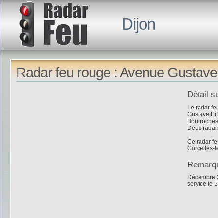
Dijon
Radar feu rouge : Avenue Gustave E
Détail s
Le radar fe
Gustave Eif
Bourroches
Deux radars
Ce radar fe
Corcelles-l
Remarq
Décembre 20
service le 