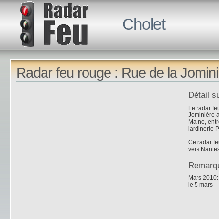
Cholet
Radar feu rouge : Rue de la Jomini
Détail s
Le radar feu
Jominière a
Maine, entr
jardinerie P
Ce radar fe
vers Nante
Remarq
Mars 2010: 
le 5 mars